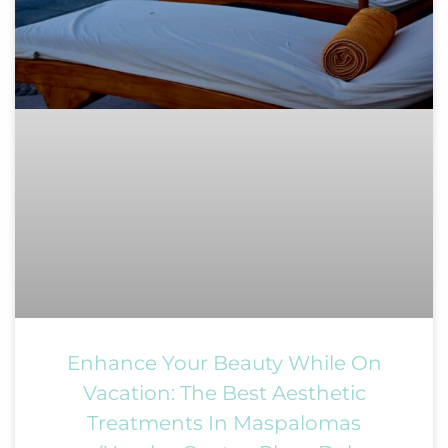
Enhance Your Beauty While On
Vacation: The Best Aesthetic
Treatments In Maspalomas