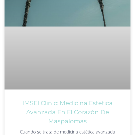
IMSEI Clinic: Medicina Estética
Avanzada En El Corazón De
Maspalomas
Cuando se trata de medicina estética avanzada