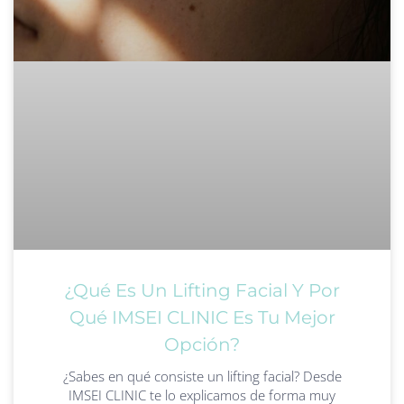
¿Qué Es Un Lifting Facial Y Por
Qué IMSEI CLINIC Es Tu Mejor
Opción?
¿Sabes en qué consiste un lifting facial? Desde
IMSEI CLINIC te lo explicamos de forma muy