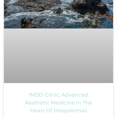
IMSEI Clinic: Advanced
Aesthetic Medicine In The
Heart Of Maspalomas