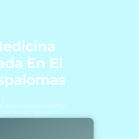
Medicina
ada En El
spalomas
do
,
botox
,
Carnaval
,
LGBTIQ+
,
nglés
,
Yumbo Center