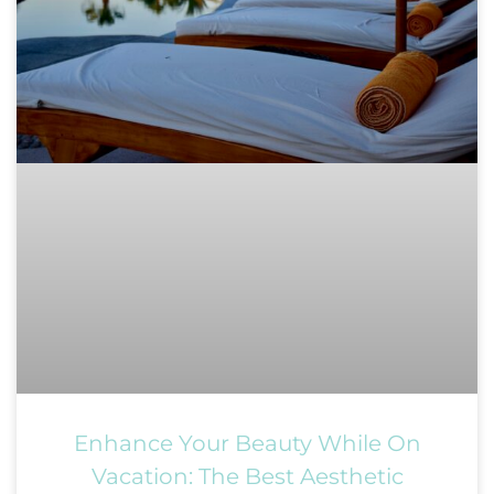
Enhance Your Beauty While On
Vacation: The Best Aesthetic