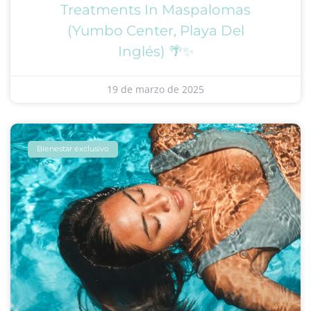
Treatments In Maspalomas
(Yumbo Center, Playa Del
Inglés) 🌴✨
19 de marzo de 2025
Bienestar exclusivo