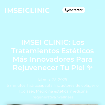
Ir
al
contactar
contenido
IMSEI CLINIC: Los
Tratamientos Estéticos
Más Innovadores Para
Rejuvenecer Tu Piel ✨
febrero 25, 2025
5 minutos
,
hidroxiapatita
,
Inductores de colágeno
,
lipoláser
,
Medicina estética
,
medicina
regenerativa
,
wellness